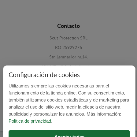
Contacto
Scut Protection SRL
RO 25929276
Str. Lemnarilor nr.14.
535600 - Odorheiu Secuiesc
Configuración de cookies
Harghita, Romania
Utilizamos siempre las cookies necesarias para el
E-mail:
info@cubrecarter.com
funcionamiento de la tienda online. Con su consentimiento,
también utilizamos cookies estadísticas y de marketing para
Site:
www.cubrecarter.com
analizar el uso del sitio web, medir la eficacia de nuestra
publicidad y personalizar los anuncios. Más información:
Política de privacidad
.
Aceptar todas