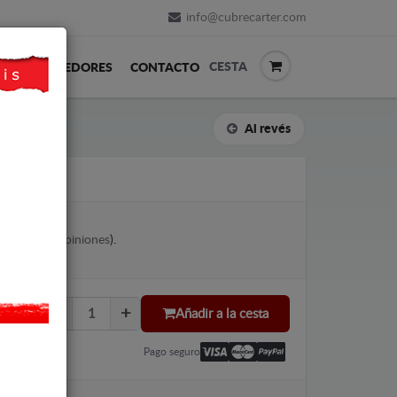
info@cubrecarter.com
CESTA
REVENDEDORES
CONTACTO
Al revés
VW CADDY
votes (
Ver opiniones
).
Añadir a la cesta
Pago seguro