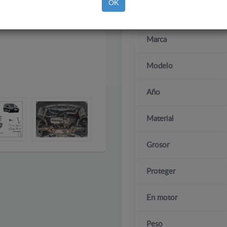
OK
Marca
Modelo
Año
Material
Grosor
Proteger
En motor
Peso