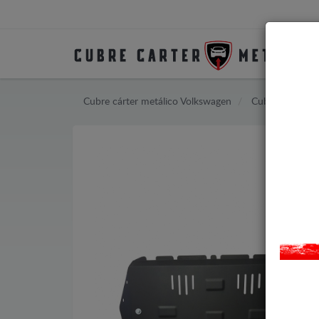
Cubre cárter metálico Volkswagen
Cubre cárter m