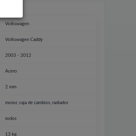
Volkswagen
Volkswagen Caddy
2003 - 2012
Acero
2 mm
motor, caja de cambios, radiador
todos
13 kg