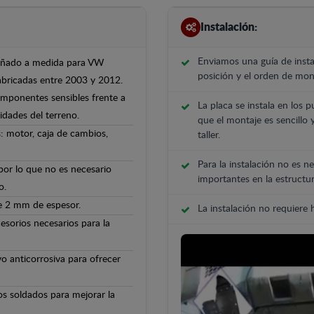
Instalación:
Enviamos una guía de insta
iseñado a medida para VW
posición y el orden de mont
abricadas entre 2003 y 2012.
componentes sensibles frente a
La placa se instala en los p
ridades del terreno.
que el montaje es sencillo 
: motor, caja de cambios,
taller.
Para la instalación no es ne
 por lo que no es necesario
importantes en la estructur
o.
de 2 mm de espesor.
La instalación no requiere
cesorios necesarios para la
o anticorrosiva para ofrecer
os soldados para mejorar la