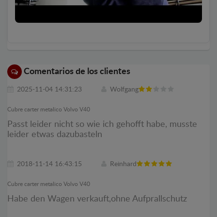
Comentarios de los clientes
2025-11-04 14:31:23
Wolfgang
Cubre carter metalico Volvo V40
Passt leider nicht so wie ich gehofft habe, musste
leider etwas dazubasteln
2018-11-14 16:43:15
Reinhard
Cubre carter metalico Volvo V40
Habe den Wagen verkauft,ohne Aufprallschutz