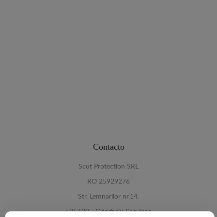
Contacto
Scut Protection SRL
RO 25929276
Str. Lemnarilor nr.14.
535600 - Odorheiu Secuiesc