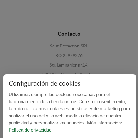
Contacto
Scut Protection SRL
RO 25929276
Str. Lemnarilor nr.14.
535600 - Odorheiu Secuiesc
Configuración de cookies
Harghita, Romania
Utilizamos siempre las cookies necesarias para el
E-mail:
info@cubrecarter.com
funcionamiento de la tienda online. Con su consentimiento,
también utilizamos cookies estadísticas y de marketing para
Site:
www.cubrecarter.com
analizar el uso del sitio web, medir la eficacia de nuestra
publicidad y personalizar los anuncios. Más información:
Política de privacidad
.