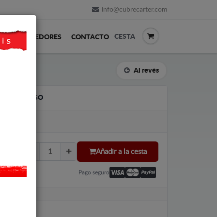
info@cubrecarter.com
CESTA
REVENDEDORES
CONTACTO
Al revés
OYOTA VERSO
Añadir a la cesta
Pago seguro