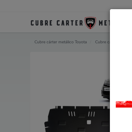
Cubre cárter metálico Toyota
Cubre cárter metáli