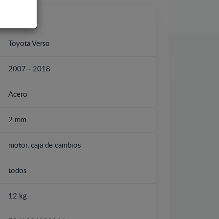
Toyota
Toyota Verso
2007 - 2018
Acero
2 mm
motor, caja de cambios
todos
12 kg