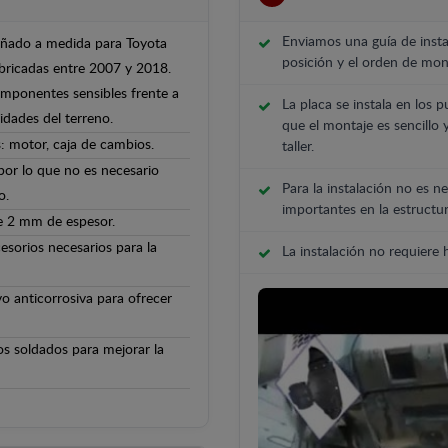
Enviamos una guía de insta
señado a medida para Toyota
posición y el orden de mont
abricadas entre 2007 y 2018.
componentes sensibles frente a
La placa se instala en los p
ridades del terreno.
que el montaje es sencillo 
: motor, caja de cambios.
taller.
 por lo que no es necesario
Para la instalación no es ne
o.
importantes en la estructur
de 2 mm de espesor.
cesorios necesarios para la
La instalación no requiere
o anticorrosiva para ofrecer
os soldados para mejorar la