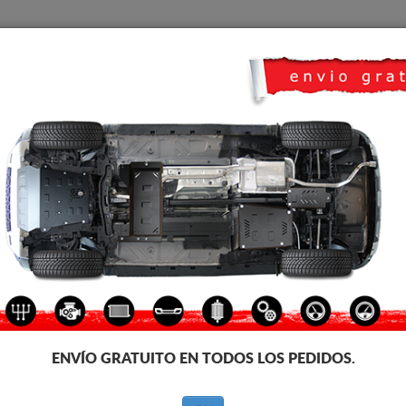
CUBRE CARTER
HOME
TRANSPORTE
FEEDBACK
co Toyota Verso
CUBRE CÁRTER METALICO T
Código de producto: 26.166
162
€
IVA incl.
ENVÍO GRATUITO EN TODOS LOS PEDIDOS.