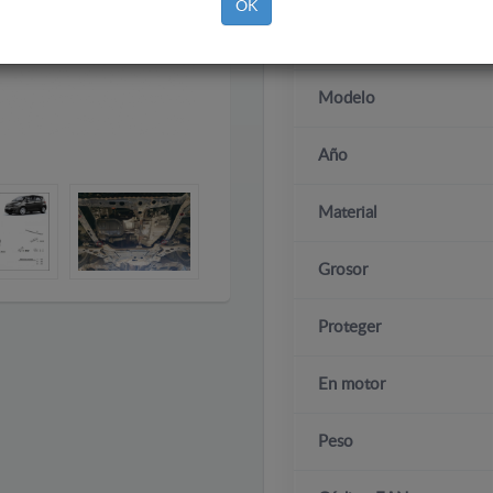
OK
Marca
Modelo
Año
Material
Grosor
Proteger
En motor
Peso