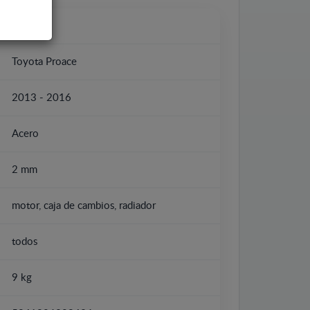
Toyota
Toyota Proace
2013 - 2016
Acero
2 mm
motor, caja de cambios, radiador
todos
9 kg