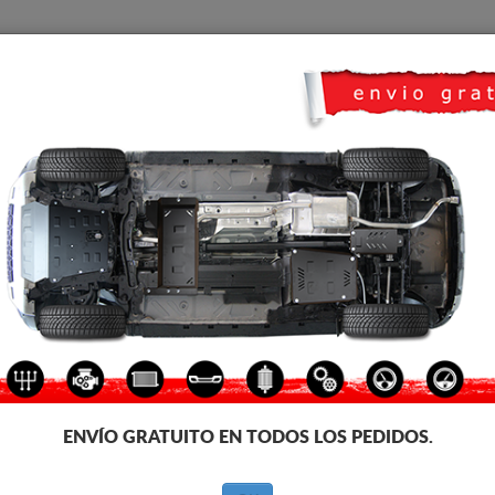
CUBRE CARTER
HOME
TRANSPORTE
FEEDBACK
co Toyota Proace
CUBRE CÁRTER METALICO T
Código de producto: 30.033
176
€
IVA incl.
ENVÍO GRATUITO EN TODOS LOS PEDIDOS.