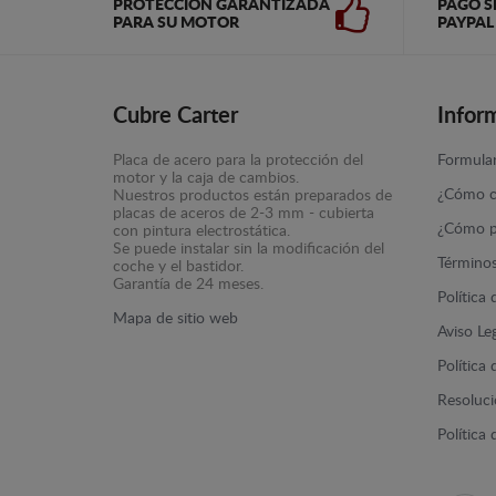
PROTECCIÓN GARANTIZADA
PAGO S
PARA SU MOTOR
PAYPAL
Cubre Carter
Infor
Placa de acero para la protección del
Formular
motor y la caja de cambios.
¿Cómo c
Nuestros productos están preparados de
placas de aceros de 2-3 mm - cubierta
¿Cómo p
con pintura electrostática.
Se puede instalar sin la modificación del
Términos
coche y el bastidor.
Garantía de 24 meses.
Política
Mapa de sitio web
Aviso Le
Política
Resolució
Política