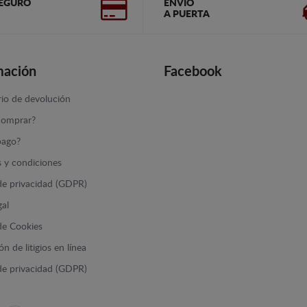
EGURO
ENVÍO
A PUERTA
mación
Facebook
io de devolución
omprar?
ago?
 y condiciones
 de privacidad (GDPR)
gal
 de Cookies
n de litigios en línea
 de privacidad (GDPR)