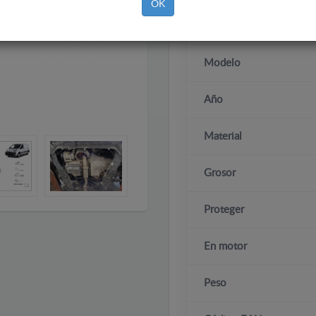
OK
Marca
Modelo
Año
Material
Grosor
Proteger
En motor
Peso