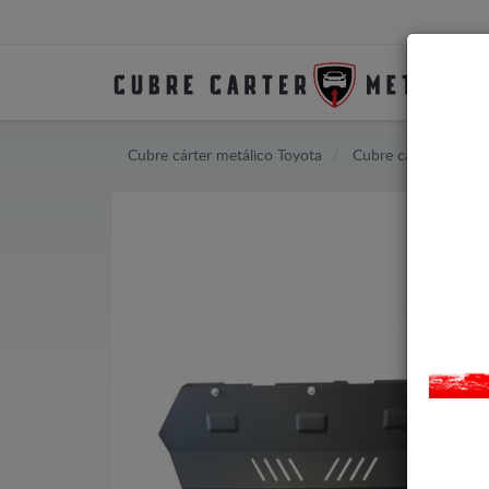
Cubre cárter metálico Toyota
Cubre cárter metáli