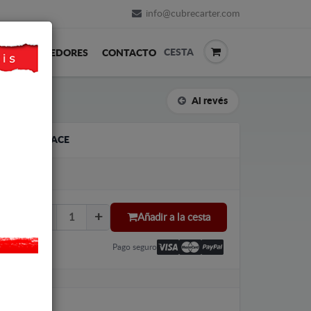
info@cubrecarter.com
CESTA
REVENDEDORES
CONTACTO
Al revés
OYOTA PROACE
Añadir a la cesta
Pago seguro