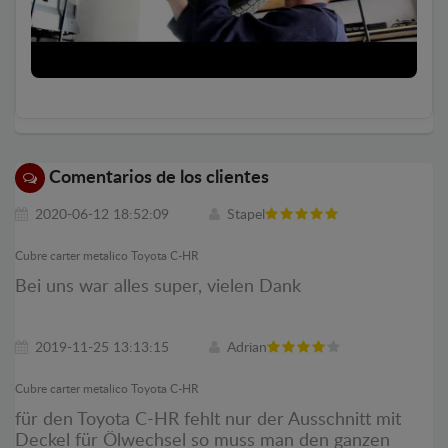
Comentarios de los clientes
2020-06-12 18:52:09
Stapel
Cubre carter metalico Toyota C-HR
Bei uns war alles super, vielen Dank
2019-11-25 13:13:15
Adrian
Cubre carter metalico Toyota C-HR
für den Toyota C-HR fehlt nur der Ausschnitt mit
Deckel für Ölwechsel so muss man den ganzen