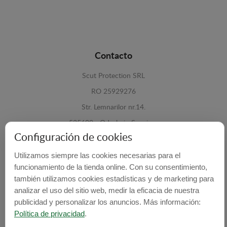
Contacto
Scut Protection SRL
RO 25929276
Str. Lemnarilor nr.14.
535600 - Odorheiu Secuiesc
Configuración de cookies
Harghita, Romania
Utilizamos siempre las cookies necesarias para el
E-mail:
info@cubrecarter.com
funcionamiento de la tienda online. Con su consentimiento,
también utilizamos cookies estadísticas y de marketing para
Site:
www.cubrecarter.com
analizar el uso del sitio web, medir la eficacia de nuestra
publicidad y personalizar los anuncios. Más información:
Política de privacidad
.