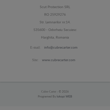
Scut Protection SRL
RO 25929276
Str. Lemnarilor nr.14.
535600 - Odorheiu Secuiesc
Harghita, Romania
E-mail:
info@cubrecarter.com
Site:
www.cubrecarter.com
Cubre Carter -
© 2026
Programed By
lokopi WEB