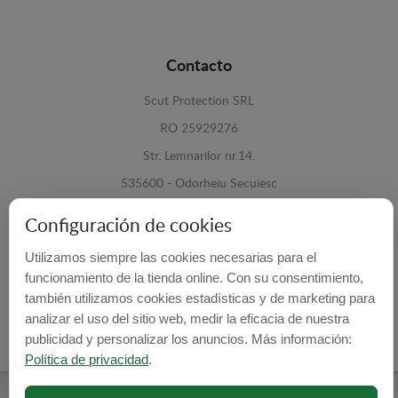
Contacto
Scut Protection SRL
RO 25929276
Str. Lemnarilor nr.14.
535600 - Odorheiu Secuiesc
Harghita, Romania
Configuración de cookies
E-mail:
info@cubrecarter.com
Utilizamos siempre las cookies necesarias para el
funcionamiento de la tienda online. Con su consentimiento,
Site:
www.cubrecarter.com
también utilizamos cookies estadísticas y de marketing para
analizar el uso del sitio web, medir la eficacia de nuestra
publicidad y personalizar los anuncios. Más información:
Política de privacidad
.