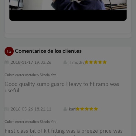
Comentarios de los clientes
2018-11-17 19:33:26
Timothy
Cubre carter metalico Skoda Yeti
Good quality sump guard Heavy to fit ramp was
useful
2016-05-26 18:21:11
karl
Cubre carter metalico Skoda Yeti
First class bit of kit fitting was a breeze price was