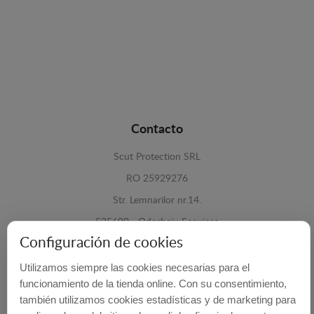
Contacto
Scut Protection SRL
RO 25929276
Str. Lemnarilor nr.14.
535600 - Odorheiu Secuiesc
Configuración de cookies
Harghita, Romania
Utilizamos siempre las cookies necesarias para el
E-mail:
info@cubrecarter.com
funcionamiento de la tienda online. Con su consentimiento,
también utilizamos cookies estadísticas y de marketing para
Site:
www.cubrecarter.com