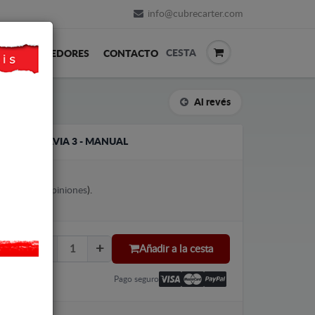
info@cubrecarter.com
CESTA
REVENDEDORES
CONTACTO
Al revés
KODA OCTAVIA 3 - MANUAL
votes (
Ver opiniones
).
Añadir a la cesta
Pago seguro