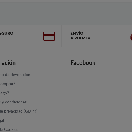
EGURO
ENVÍO
A PUERTA
mación
Facebook
io de devolución
omprar?
ago?
 y condiciones
 de privacidad (GDPR)
gal
 de Cookies