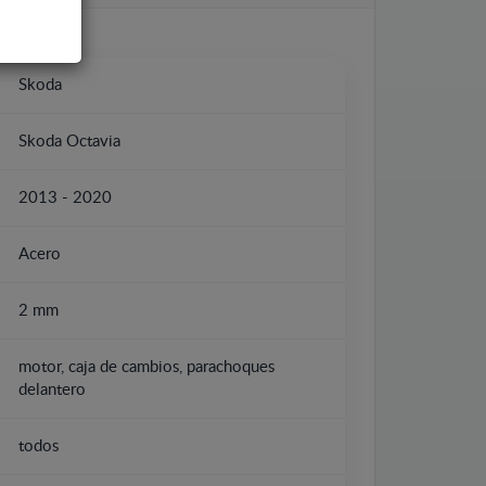
Skoda
Skoda Octavia
2013 - 2020
Acero
2 mm
motor, caja de cambios, parachoques
delantero
todos