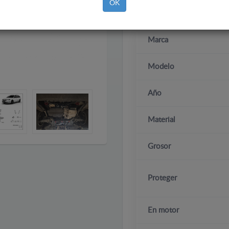
OK
Marca
Modelo
Año
Material
Grosor
Proteger
En motor