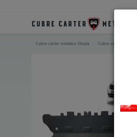
Cubre cárter metálico Skoda
Cubre cárter metáli