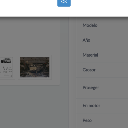
OK
Marca
Modelo
Año
Material
Grosor
Proteger
En motor
Peso