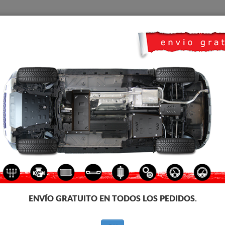
CUBRE CARTER
HOME
TRANSPORTE
FEEDBACK
co Skoda Kamiq
CUBRE CÁRTER METALICO 
Código de producto: 30.149
193
€
IVA incl.
ENVÍO GRATUITO EN TODOS LOS PEDIDOS.