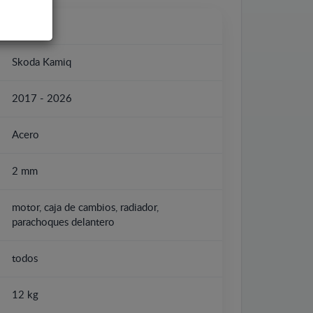
Skoda
Skoda Kamiq
2017 - 2026
Acero
2 mm
motor, caja de cambios, radiador,
parachoques delantero
todos
12 kg