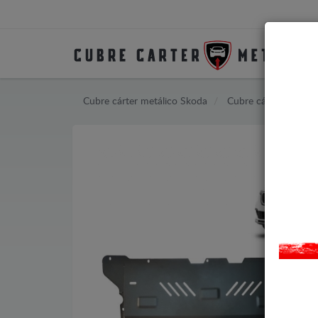
Cubre cárter metálico Skoda
Cubre cárter metáli