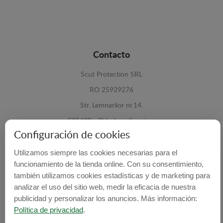
Contacto
Scut Protection SRL
RO 25929276
Str. Lemnarilor nr.14.
535600 - Odorheiu Secuiesc
Configuración de cookies
Harghita, Romania
Utilizamos siempre las cookies necesarias para el
E-mail:
info@cubrecarter.com
funcionamiento de la tienda online. Con su consentimiento,
también utilizamos cookies estadísticas y de marketing para
Site:
www.cubrecarter.com
analizar el uso del sitio web, medir la eficacia de nuestra
publicidad y personalizar los anuncios. Más información:
Política de privacidad
.