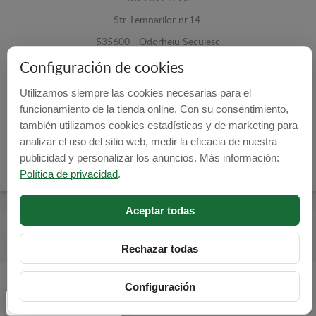
Str. Lemnarilor nr.14.
535600 - Odorheiu Secuiesc
Harghita, Romania
Configuración de cookies
Utilizamos siempre las cookies necesarias para el
E-mail:
info@cubrecarter.com
funcionamiento de la tienda online. Con su consentimiento,
también utilizamos cookies estadísticas y de marketing para
Site:
www.cubrecarter.com
analizar el uso del sitio web, medir la eficacia de nuestra
publicidad y personalizar los anuncios. Más información:
Política de privacidad
.
Aceptar todas
Cubre Carter -
© 2026
Programed By
lokopi WEB
Rechazar todas
Configuración
Configuración de cookies