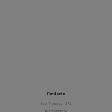
Contacto
Scut Protection SRL
RO 25929276