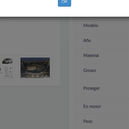
OK
Marca
Modelo
Año
Material
Grosor
Proteger
En motor
Peso