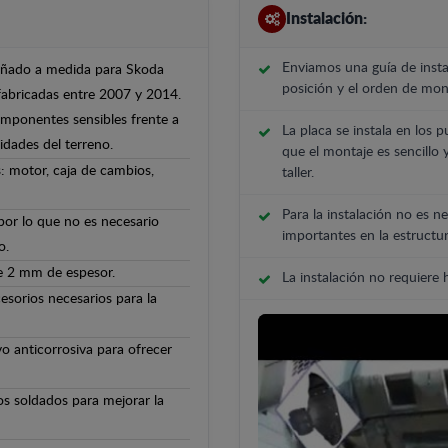
Instalación:
Enviamos una guía de insta
señado a medida para Skoda
posición y el orden de mont
 fabricadas entre 2007 y 2014.
componentes sensibles frente a
La placa se instala en los p
ridades del terreno.
que el montaje es sencillo 
: motor, caja de cambios,
taller.
Para la instalación no es ne
 por lo que no es necesario
importantes en la estructur
o.
de 2 mm de espesor.
La instalación no requiere
cesorios necesarios para la
o anticorrosiva para ofrecer
os soldados para mejorar la