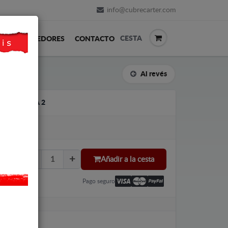
info@cubrecarter.com
CESTA
REVENDEDORES
CONTACTO
Al revés
KODA FABIA 2
Añadir a la cesta
Pago seguro