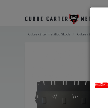
Cubre cárter metálico Skoda
Cubre cárter metálic