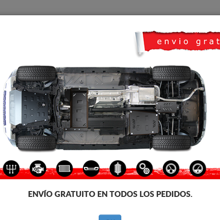
CUBRE CARTER
HOME
TRANSPORTE
FEEDBACK
o Skoda Fabia
CUBRE CÁRTER METALICO S
Código de producto: 30.142
161
€
IVA incl.
ENVÍO GRATUITO EN TODOS LOS PEDIDOS.