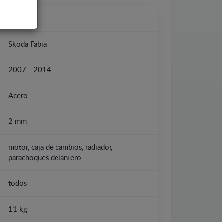
Skoda
Skoda Fabia
2007 - 2014
Acero
2 mm
motor, caja de cambios, radiador,
parachoques delantero
todos
11 kg