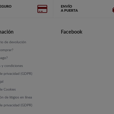
EGURO
ENVÍO
A PUERTA
mación
Facebook
io de devolución
omprar?
ago?
 y condiciones
 de privacidad (GDPR)
gal
 de Cookies
n de litigios en línea
 de privacidad (GDPR)