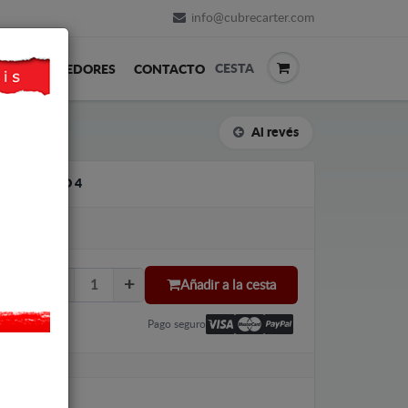
info@cubrecarter.com
CESTA
REVENDEDORES
CONTACTO
Al revés
EAT TOLEDO 4
Añadir a la cesta
Pago seguro