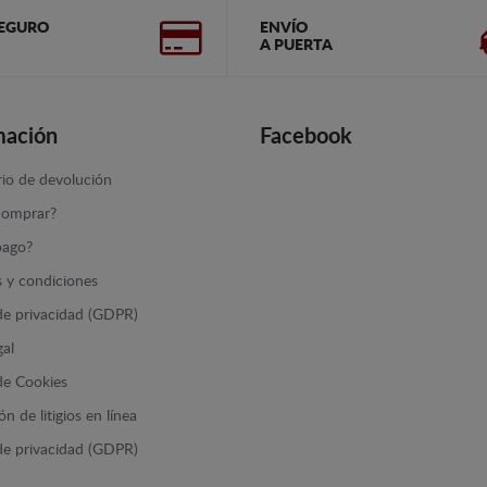
EGURO
ENVÍO
A PUERTA
mación
Facebook
io de devolución
omprar?
ago?
 y condiciones
 de privacidad (GDPR)
gal
 de Cookies
n de litigios en línea
 de privacidad (GDPR)