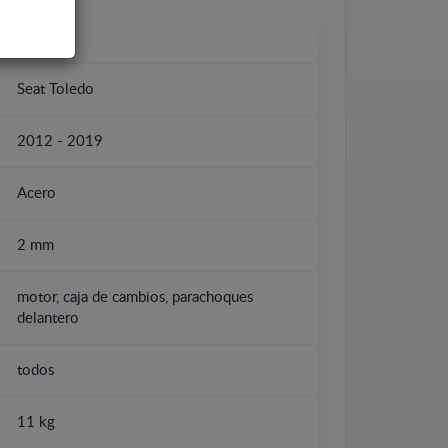
Seat
Seat Toledo
2012 - 2019
Acero
2 mm
motor, caja de cambios, parachoques
delantero
todos
11 kg