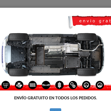
CUBRE CARTER
HOME
TRANSPORTE
FEEDBACK
Seat Toledo
CUBRE CÁRTER METALICO S
Código de producto: 30.148
161
€
IVA incl.
ENVÍO GRATUITO EN TODOS LOS PEDIDOS.