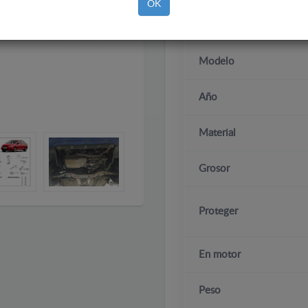
OK
Marca
Modelo
Año
Material
Grosor
Proteger
En motor
Peso