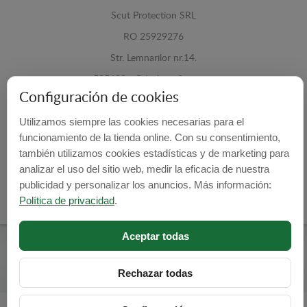
Scut Protection SRL
RO 25929276
Str. Lemnarilor nr.14.
535600 - Odorheiu Secuiesc
Configuración de cookies
Harghita, Romania
Utilizamos siempre las cookies necesarias para el
E-mail:
info@cubrecarter.com
funcionamiento de la tienda online. Con su consentimiento,
también utilizamos cookies estadísticas y de marketing para
Site:
www.cubrecarter.com
analizar el uso del sitio web, medir la eficacia de nuestra
publicidad y personalizar los anuncios. Más información:
Política de privacidad
.
Aceptar todas
Cubre Carter -
© 2026
Programed By
lokopi WEB
Rechazar todas