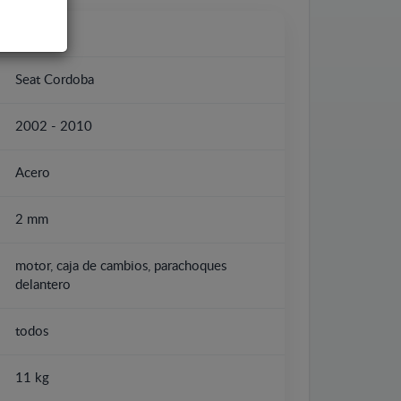
Seat
Seat Cordoba
2002 - 2010
Acero
2 mm
motor, caja de cambios, parachoques
delantero
todos
11 kg