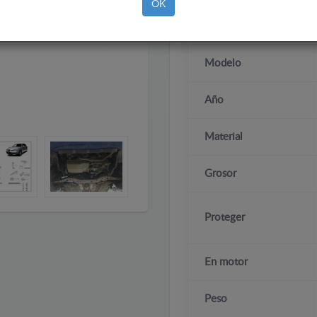
OK
Marca
Modelo
Año
Material
Grosor
Proteger
En motor
Peso