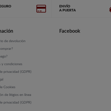
EGURO
ENVÍO
A PUERTA
mación
Facebook
io de devolución
omprar?
ago?
 y condiciones
 de privacidad (GDPR)
gal
 de Cookies
n de litigios en línea
 de privacidad (GDPR)