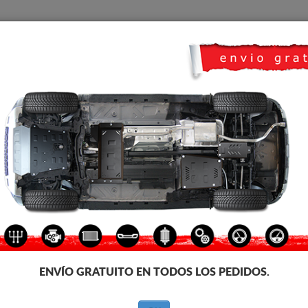
CUBRE CARTER
HOME
TRANSPORTE
FEEDBACK
 Seat Cordoba
CUBRE CÁRTER METALICO SE
Código de producto: 30.148
161
€
IVA incl.
ENVÍO GRATUITO EN TODOS LOS PEDIDOS.