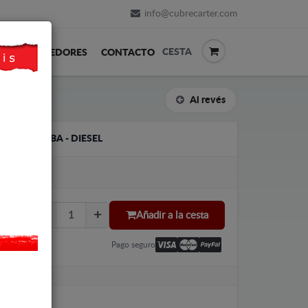
info@cubrecarter.com
CESTA
REVENDEDORES
CONTACTO
Al revés
AT CORDOBA - DIESEL
Añadir a la cesta
Pago seguro