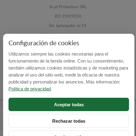
Scut Protection SRL
RO 25929276
Str. Lemnarilor nr.14.
535600 - Odorheiu Secuiesc
Configuración de cookies
Harghita, Romania
Utilizamos siempre las cookies necesarias para el
E-mail:
info@cubrecarter.com
funcionamiento de la tienda online. Con su consentimiento,
también utilizamos cookies estadísticas y de marketing para
Site:
www.cubrecarter.com
analizar el uso del sitio web, medir la eficacia de nuestra
publicidad y personalizar los anuncios. Más información:
Política de privacidad
.
Aceptar todas
Cubre Carter -
© 2026
Programed By
lokopi WEB
Rechazar todas