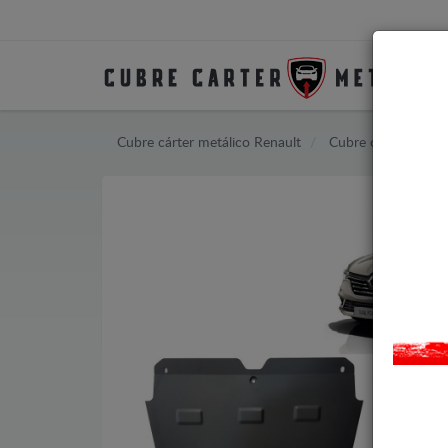
Cubre cárter metálico Renault
Cubre cárter metál