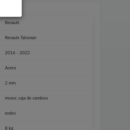
Renault
Renault Talisman
2016 - 2022
Acero
2 mm
motor, caja de cambios
todos
8 kg