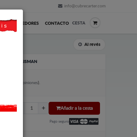
info@cubrecarter.com
CESTA
REVENDEDORES
CONTACTO
Al revés
ENAULT TALISMAN
votes (
Ver opiniones
).
Añadir a la cesta
Pago seguro