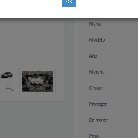
OK
Marca
Modelo
Año
Material
Grosor
Proteger
En motor
Peso