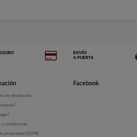
EGURO
ENVÍO
A PUERTA
mación
Facebook
io de devolución
omprar?
ago?
 y condiciones
 de privacidad (GDPR)