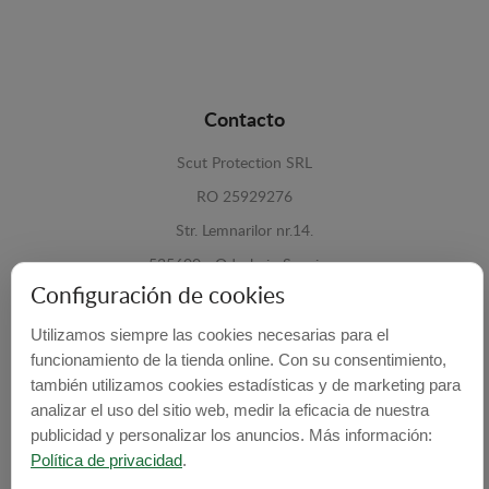
Contacto
Scut Protection SRL
RO 25929276
Str. Lemnarilor nr.14.
535600 - Odorheiu Secuiesc
Configuración de cookies
Harghita, Romania
Utilizamos siempre las cookies necesarias para el
E-mail:
info@cubrecarter.com
funcionamiento de la tienda online. Con su consentimiento,
también utilizamos cookies estadísticas y de marketing para
Site:
www.cubrecarter.com
analizar el uso del sitio web, medir la eficacia de nuestra
publicidad y personalizar los anuncios. Más información:
Política de privacidad
.