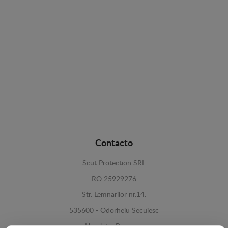
Contacto
Scut Protection SRL
RO 25929276
Str. Lemnarilor nr.14.
535600 - Odorheiu Secuiesc
Harghita, Romania