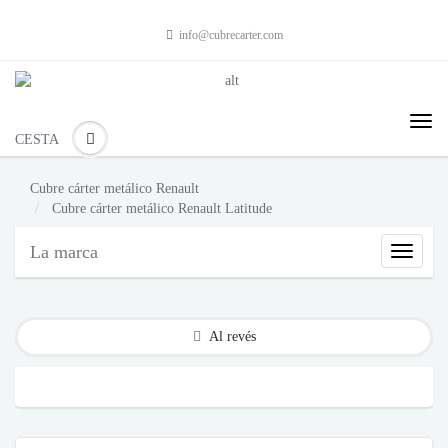
info@cubrecarter.com
CESTA
Cubre cárter metálico Renault
Cubre cárter metálico Renault Latitude
La marca
La
marca
del
vehícul
Al revés