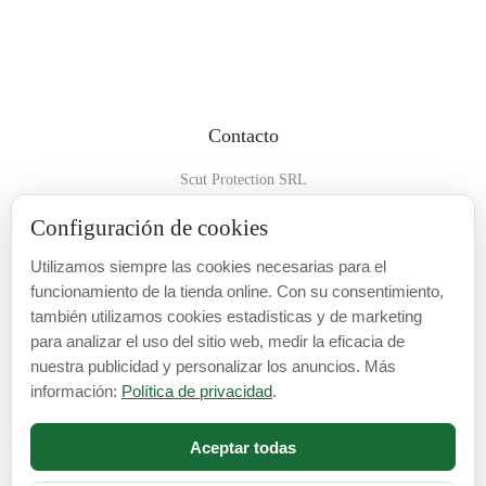
Contacto
Scut Protection SRL
RO 25929276
Configuración de cookies
Str. Lemnarilor nr.14.
Utilizamos siempre las cookies necesarias para el
535600 - Odorheiu Secuiesc
funcionamiento de la tienda online. Con su consentimiento,
Harghita, Romania
también utilizamos cookies estadísticas y de marketing
para analizar el uso del sitio web, medir la eficacia de
E-mail:
info@cubrecarter.com
nuestra publicidad y personalizar los anuncios. Más
información:
Política de privacidad
.
Site:
www.cubrecarter.com
Aceptar todas