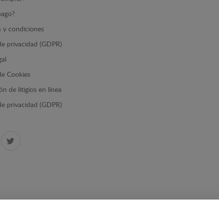
ago?
 y condiciones
 de privacidad (GDPR)
gal
 de Cookies
n de litigios en línea
 de privacidad (GDPR)