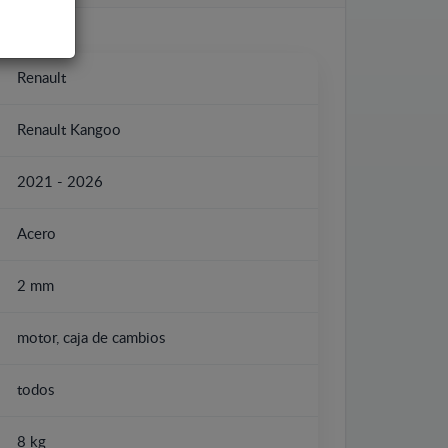
Renault
Renault Kangoo
2021 - 2026
Acero
2 mm
motor, caja de cambios
todos
8 kg