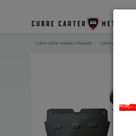
Cubre cárter metálico Renault
Cubre cárter metál