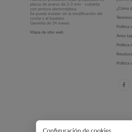
placas de aceros de 2-3 mm - cubierta
¿Cómo p
con pintura electrostática.
Se puede instalar sin la modificación del
Términos
coche y el bastidor.
Garantía de 24 meses.
Política
Mapa de sitio web
Aviso Le
Política
Resolució
Política
Configuración de cookies