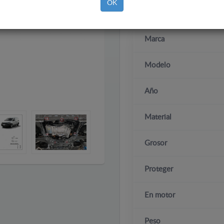
OK
Marca
Modelo
Año
Material
Grosor
Proteger
En motor
Peso