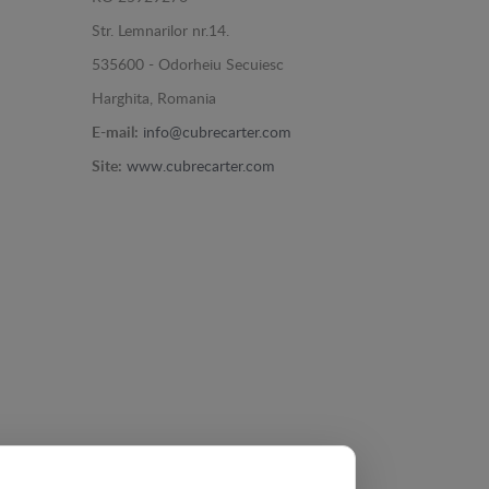
Str. Lemnarilor nr.14.
535600 - Odorheiu Secuiesc
Harghita, Romania
E-mail:
info@cubrecarter.com
Site:
www.cubrecarter.com