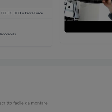
, FEDEX, DPD o ParcelForce
laborables.
critto facile da montare