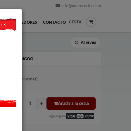
info@cubrecarter.com
CESTA
REVENDEDORES
CONTACTO
Al revés
RENAULT KANGOO
votes (
Ver opiniones
).
Añadir a la cesta
Pago seguro