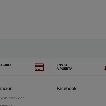
EGURO
ENVÍO
A PUERTA
mación
Facebook
io de devolución
omprar?