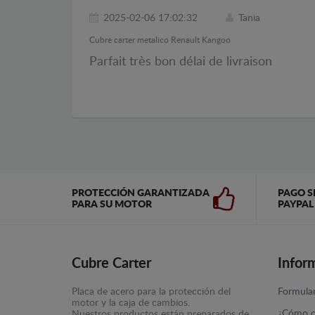
2025-02-06 17:02:32
Tania
Cubre carter metalico Renault Kangoo
Parfait très bon délai de livraison
PROTECCIÓN GARANTIZADA
PAGO S
PARA SU MOTOR
PAYPAL
Cubre Carter
Infor
Placa de acero para la protección del
Formular
motor y la caja de cambios.
¿Cómo c
Nuestros productos están preparados de