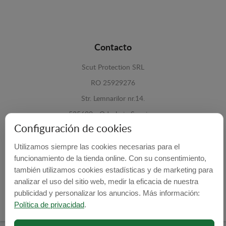
Contacto
Scut Protection SRL
RO 25929276
Str. Lemnarilor nr.14.
535600 - Odorheiu Secuiesc
Configuración de cookies
Harghita, Romania
Utilizamos siempre las cookies necesarias para el
E-mail:
info@cubrecarter.com
funcionamiento de la tienda online. Con su consentimiento,
también utilizamos cookies estadísticas y de marketing para
Site:
www.cubrecarter.com
analizar el uso del sitio web, medir la eficacia de nuestra
publicidad y personalizar los anuncios. Más información:
Política de privacidad
.