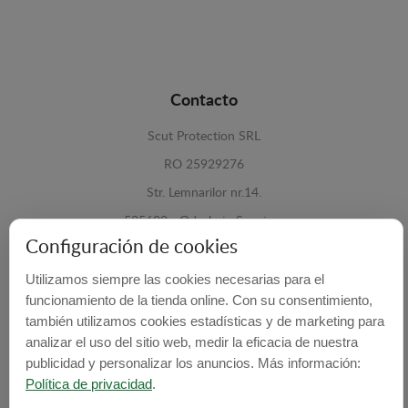
Contacto
Scut Protection SRL
RO 25929276
Str. Lemnarilor nr.14.
535600 - Odorheiu Secuiesc
Configuración de cookies
Harghita, Romania
Utilizamos siempre las cookies necesarias para el
E-mail:
info@cubrecarter.com
funcionamiento de la tienda online. Con su consentimiento,
también utilizamos cookies estadísticas y de marketing para
Site:
www.cubrecarter.com
analizar el uso del sitio web, medir la eficacia de nuestra
publicidad y personalizar los anuncios. Más información:
Política de privacidad
.