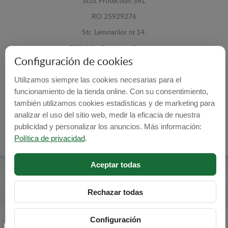
Scut Protection SRL
RO 25929276
Str. Lemnarilor nr.14.
535600 - Odorheiu Secuiesc
Configuración de cookies
Harghita, Romania
Utilizamos siempre las cookies necesarias para el
E-mail:
info@cubrecarter.com
funcionamiento de la tienda online. Con su consentimiento,
también utilizamos cookies estadísticas y de marketing para
Site:
www.cubrecarter.com
analizar el uso del sitio web, medir la eficacia de nuestra
publicidad y personalizar los anuncios. Más información:
Política de privacidad
.
Aceptar todas
Cubre Carter -
© 2026
Programed By
lokopi WEB
Rechazar todas
Configuración