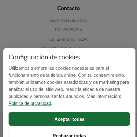
Contacto
Scut Protection SRL
RO 25929276
Str. Lemnarilor nr.14.
535600 - Odorheiu Secuiesc
Configuración de cookies
Harghita, Romania
Utilizamos siempre las cookies necesarias para el
E-mail:
info@cubrecarter.com
funcionamiento de la tienda online. Con su consentimiento,
también utilizamos cookies estadísticas y de marketing para
Site:
www.cubrecarter.com
analizar el uso del sitio web, medir la eficacia de nuestra
publicidad y personalizar los anuncios. Más información:
Política de privacidad
.
Aceptar todas
Cubre Carter -
© 2026
Programed By
lokopi WEB
Rechazar todas