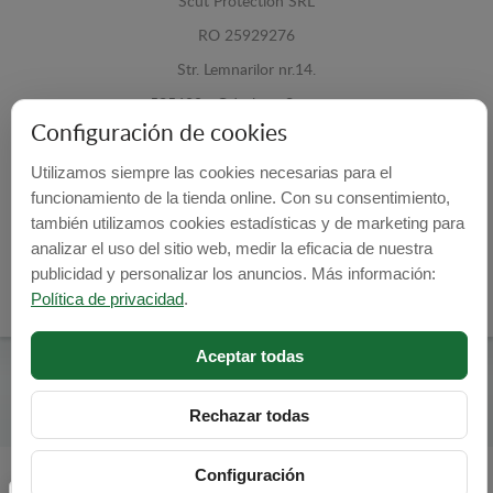
Scut Protection SRL
RO 25929276
Str. Lemnarilor nr.14.
535600 - Odorheiu Secuiesc
Configuración de cookies
Harghita, Romania
Utilizamos siempre las cookies necesarias para el
E-mail:
info@cubrecarter.com
funcionamiento de la tienda online. Con su consentimiento,
también utilizamos cookies estadísticas y de marketing para
Site:
www.cubrecarter.com
analizar el uso del sitio web, medir la eficacia de nuestra
publicidad y personalizar los anuncios. Más información:
Política de privacidad
.
Aceptar todas
Cubre Carter -
© 2026
Programed By
lokopi WEB
Rechazar todas
Configuración