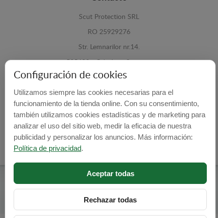
Scut Protection SRL
RO 25929276
Str. Lemnarilor nr.14.
535600 - Odorheiu Secuiesc
Configuración de cookies
Harghita, Romania
Utilizamos siempre las cookies necesarias para el
E-mail:
info@cubrecarter.com
funcionamiento de la tienda online. Con su consentimiento,
también utilizamos cookies estadísticas y de marketing para
Site:
www.cubrecarter.com
analizar el uso del sitio web, medir la eficacia de nuestra
publicidad y personalizar los anuncios. Más información:
Política de privacidad
.
Aceptar todas
Cubre Carter -
© 2026
Programed By
lokopi WEB
Rechazar todas