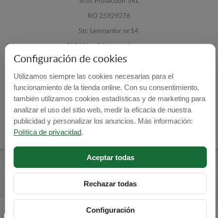
Scut Protection SRL
RO 25929276
Str. Lemnarilor nr.14.
535600 - Odorheiu Secuiesc
Configuración de cookies
Harghita, Romania
Utilizamos siempre las cookies necesarias para el
E-mail:
info@cubrecarter.com
funcionamiento de la tienda online. Con su consentimiento,
también utilizamos cookies estadísticas y de marketing para
Site:
www.cubrecarter.com
analizar el uso del sitio web, medir la eficacia de nuestra
publicidad y personalizar los anuncios. Más información:
Política de privacidad
.
Aceptar todas
Cubre Carter -
© 2026
Programed By
lokopi WEB
Rechazar todas
Configuración