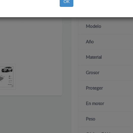
OK
Marca
Modelo
Año
Material
Grosor
Proteger
En motor
Peso