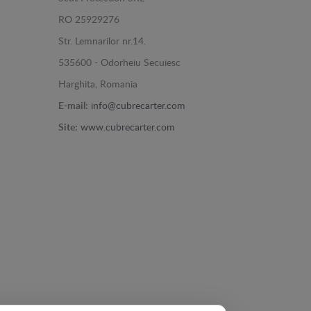
RO 25929276
Str. Lemnarilor nr.14.
535600 - Odorheiu Secuiesc
Harghita, Romania
E-mail:
info@cubrecarter.com
Site:
www.cubrecarter.com