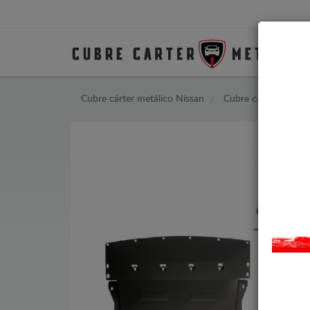
Cubre cárter metálico Nissan
Cubre cárter metáli