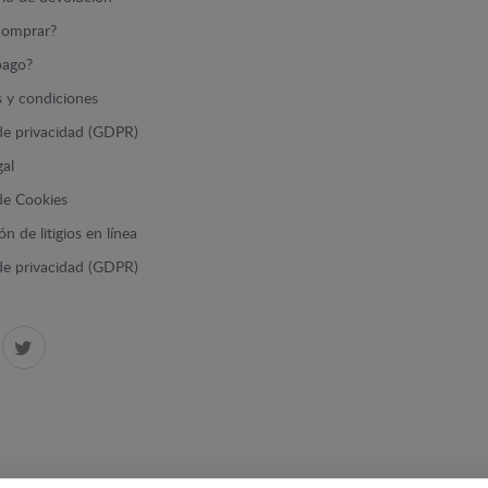
omprar?
ago?
 y condiciones
 de privacidad (GDPR)
gal
 de Cookies
n de litigios en línea
 de privacidad (GDPR)