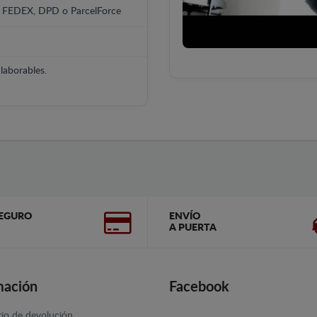
, FEDEX, DPD o ParcelForce
laborables.
EGURO
ENVÍO
A PUERTA
mación
Facebook
io de devolución