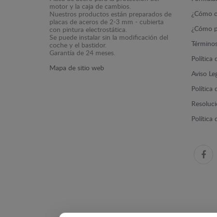
motor y la caja de cambios.
¿Cómo c
Nuestros productos están preparados de
placas de aceros de 2-3 mm - cubierta
¿Cómo p
con pintura electrostática.
Se puede instalar sin la modificación del
Términos
coche y el bastidor.
Garantía de 24 meses.
Política
Mapa de sitio web
Aviso Le
Política
Resolució
Política