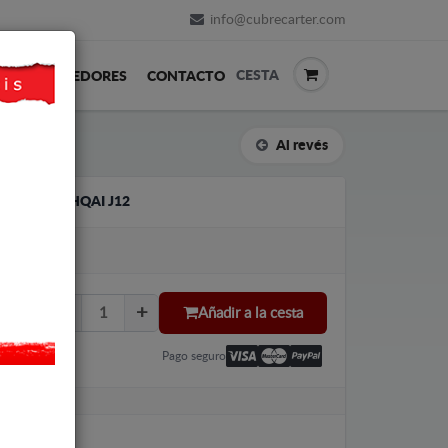
info@cubrecarter.com
CESTA
REVENDEDORES
CONTACTO
Al revés
ISSAN QASHQAI J12
Añadir a la cesta
Pago seguro