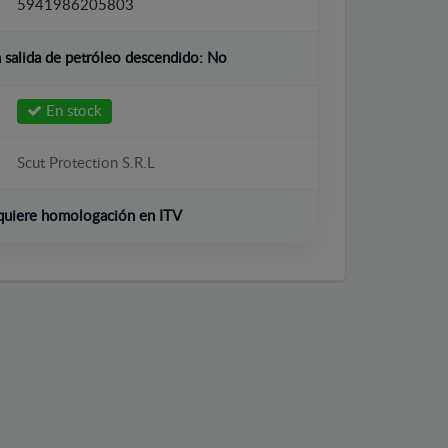
5941986205803
salida de petróleo descendido:
No
En stock
Scut Protection S.R.L
quiere homologación en ITV