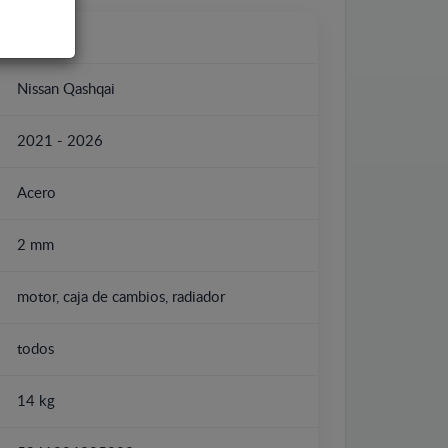
Nissan
Nissan Qashqai
2021 - 2026
Acero
2 mm
motor, caja de cambios, radiador
todos
14 kg