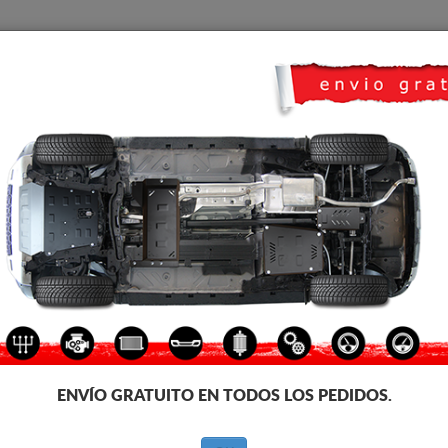
CUBRE CARTER
HOME
TRANSPORTE
FEEDBACK
co Nissan Qashqai
CUBRE CÁRTER METALICO N
Código de producto: 16.122
179
€
IVA incl.
ENVÍO GRATUITO EN TODOS LOS PEDIDOS.