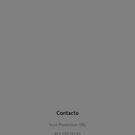
Contacto
Scut Protection SRL
RO 25929276