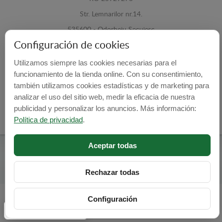
Str. Lemnarilor nr.14.
535600 - Odorheiu Secuiesc
Configuración de cookies
Harghita, Romania
Utilizamos siempre las cookies necesarias para el
E-mail:
info@cubrecarter.com
funcionamiento de la tienda online. Con su consentimiento,
también utilizamos cookies estadísticas y de marketing para
Site:
www.cubrecarter.com
analizar el uso del sitio web, medir la eficacia de nuestra
publicidad y personalizar los anuncios. Más información:
Política de privacidad
.
Aceptar todas
Cubre Carter -
© 2026
Programed By
lokopi WEB
Rechazar todas
Configuración
Configuración de cookies