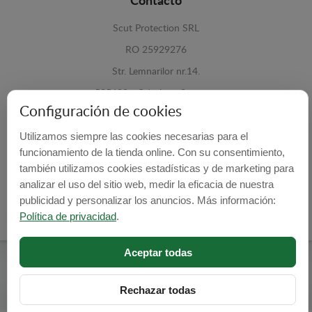
Contacto
Scut Protection SRL
RO 25929276
Str. Lemnarilor nr.14.
535600 - Odorheiu Secuiesc
Configuración de cookies
Harghita, Romania
Utilizamos siempre las cookies necesarias para el
E-mail:
info@cubrecarter.com
funcionamiento de la tienda online. Con su consentimiento,
también utilizamos cookies estadísticas y de marketing para
Site:
www.cubrecarter.com
analizar el uso del sitio web, medir la eficacia de nuestra
publicidad y personalizar los anuncios. Más información:
Política de privacidad
.
Aceptar todas
Cubre Carter -
© 2026
Programed By
lokopi WEB
Rechazar todas