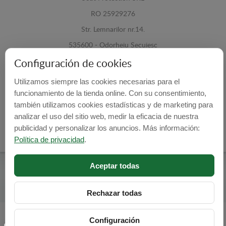
RO 25929276
Str. Lemnarilor nr.14.
535600 - Odorheiu Secuiesc
Harghita, Romania
Configuración de cookies
Utilizamos siempre las cookies necesarias para el
E-mail:
info@cubrecarter.com
funcionamiento de la tienda online. Con su consentimiento,
también utilizamos cookies estadísticas y de marketing para
Site:
www.cubrecarter.com
analizar el uso del sitio web, medir la eficacia de nuestra
publicidad y personalizar los anuncios. Más información:
Política de privacidad
.
Aceptar todas
Cubre Carter -
© 2026
Programed By
lokopi WEB
Rechazar todas
Configuración