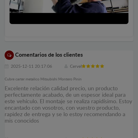
Comentarios de los clientes
2025-12-11 20:17:06
Cervel
Cubre carter metalico Mitsubishi Montero Pinin
Excelente relación calidad precio, un producto
perfectamente acabado, de un espesor ideal para
este vehículo. El montaje se realiza rapidísimo. Estoy
encantado con vosotros, con vuestro producto,
rapidez de entrega y se lo estoy recomendando a
mis conocidos