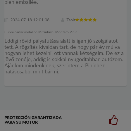
bien emballée.
2024-07-18 12:01:08
Zsolt
Cubre carter metalico Mitsubishi Montero Pinin
Eddigi rövid pályafutása alatt is igen jó szolgálatot
tett. A rögzítés kiválóan tart, de hogy pár év múlva
hogyan lehet kezelni, ott vannak kétségeim. De ez a
jövő zenéje, addíg is sokkal nyugodtabban autózom.
Ajánlom mindenkinek, szerintem a Pininhez
hatásosabb, mint bármi.
PROTECCIÓN GARANTIZADA
PARA SU MOTOR