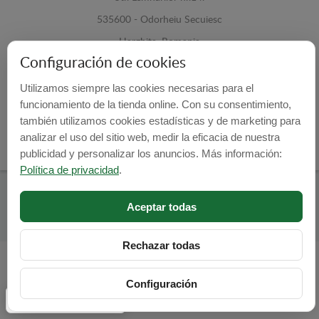
535600 - Odorheiu Secuiesc
Harghita, Romania
Configuración de cookies
E-mail:
info@cubrecarter.com
Utilizamos siempre las cookies necesarias para el
funcionamiento de la tienda online. Con su consentimiento,
Site:
www.cubrecarter.com
también utilizamos cookies estadísticas y de marketing para
analizar el uso del sitio web, medir la eficacia de nuestra
publicidad y personalizar los anuncios. Más información:
Política de privacidad
.
Cubre Carter -
© 2026
Aceptar todas
Programed By
lokopi WEB
Rechazar todas
Configuración
Configuración de cookies