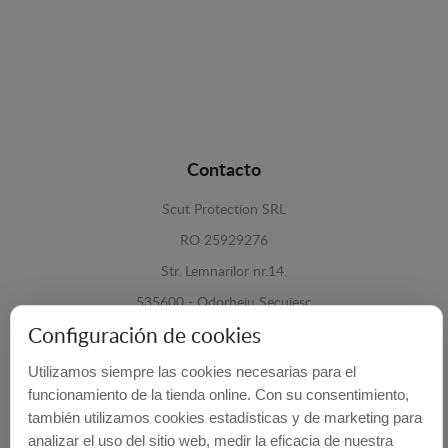
Contacto
Scut Protection SRL
RO 25929276
Str. Lemnarilor nr.14.
535600 - Odorheiu Secuiesc
Configuración de cookies
Harghita, Romania
Utilizamos siempre las cookies necesarias para el
E-mail:
info@cubrecarter.com
funcionamiento de la tienda online. Con su consentimiento,
también utilizamos cookies estadísticas y de marketing para
Site:
www.cubrecarter.com
analizar el uso del sitio web, medir la eficacia de nuestra