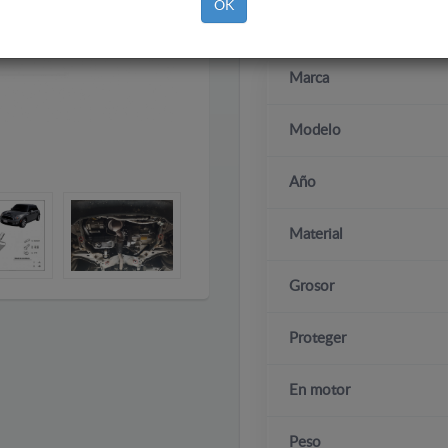
OK
Marca
Modelo
Año
Material
Grosor
Proteger
En motor
Peso