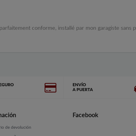
 parfaitement conforme, installé par mon garagiste sans 
EGURO
ENVÍO
A PUERTA
mación
Facebook
io de devolución