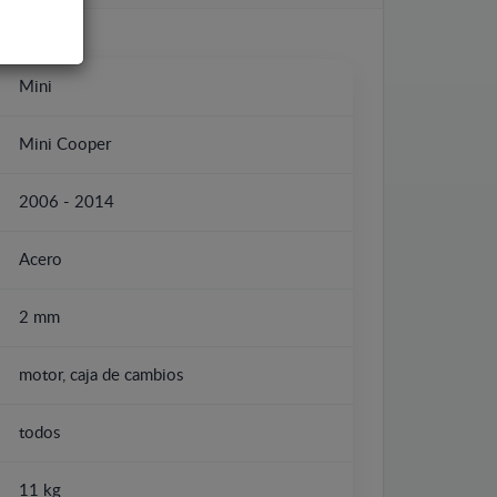
Mini
Mini Cooper
2006 - 2014
Acero
2 mm
motor, caja de cambios
todos
11 kg