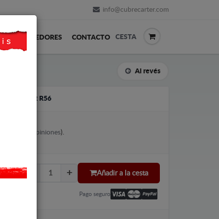
info@cubrecarter.com
CESTA
REVENDEDORES
CONTACTO
Al revés
INI COOPER R56
votes (
Ver opiniones
).
Añadir a la cesta
Pago seguro