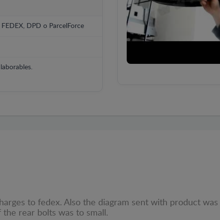
, FEDEX, DPD o ParcelForce
laborables.
 charges to fedex. Also the diagram sent with product wa
the rear bolts was to small.