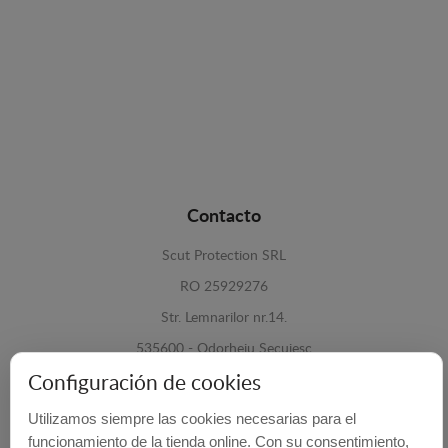
Contacto
Scut Protection SRL
RO 25929276
Str. Lemnarilor nr.14.
535600 - Odorheiu Secuiesc
Configuración de cookies
Harghita, Romania
Utilizamos siempre las cookies necesarias para el
E-mail:
info@cubrecarter.com
funcionamiento de la tienda online. Con su consentimiento,