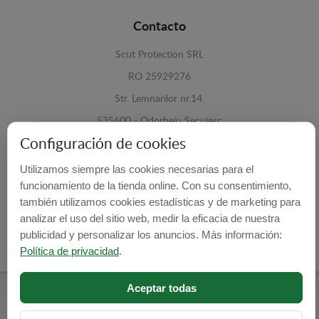
Contacto
Scut Protection SRL
RO 25929276
Str. Lemnarilor nr.14.
535600 - Odorheiu Secuiesc
Configuración de cookies
Harghita, Romania
Utilizamos siempre las cookies necesarias para el
E-mail:
info@cubrecarter.com
funcionamiento de la tienda online. Con su consentimiento,
también utilizamos cookies estadísticas y de marketing para
Site:
www.cubrecarter.com
analizar el uso del sitio web, medir la eficacia de nuestra
publicidad y personalizar los anuncios. Más información:
Política de privacidad
.
Aceptar todas
Cubre Carter -
© 2026
Programed By
lokopi WEB