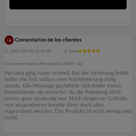
Comentarios de los clientes
2025-03-18 22:20:49
Sven
Cubre carter metalico Mercedes Vito W447 - 4x2
Versand ging super schnell. Bei der Lieferung fehlte
leider ein Teil, sodass eine Nachlieferung nötig
wurde. Die Montage gestaltete sich leider etwas
komplizierter als erwartet, da die Anleitung nicht
immer ganz eindeutig war. Nach längerem Grübeln
und ausprobieren konnte dann doch alles
zugeordnet werden. Das Produkt ist echt wertig und
stabil.