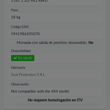
2.0D, 2.2D, 4X2 RWD
Peso
28 kg
Código EAN:
5941986205070
Montada con salida de petróleo descendido:
No
Disponibilidad
En stock
Fabricante
Scut Protection S.R.L
Observación
Not compatible with the 4X4 model
No requiere homologación en ITV