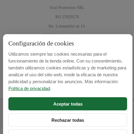
Scut Protection SRL
RO 25929276
Str. Lemnarilor nr.14.
535600 - Odorheiu Secuiesc
Configuración de cookies
Harghita, Romania
Utilizamos siempre las cookies necesarias para el
E-mail:
info@cubrecarter.com
funcionamiento de la tienda online. Con su consentimiento,
también utilizamos cookies estadísticas y de marketing para
Site:
www.cubrecarter.com
analizar el uso del sitio web, medir la eficacia de nuestra
publicidad y personalizar los anuncios. Más información:
Política de privacidad
.
Aceptar todas
Cubre Carter -
© 2026
Programed By
lokopi WEB
Rechazar todas