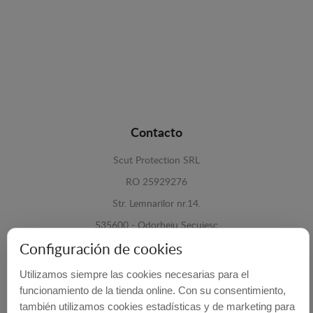
Contacto
Scut Protection SRL
RO 25929276
Str. Lemnarilor nr.14.
535600 - Odorheiu Secuiesc
Harghita, Romania
Configuración de cookies
Utilizamos siempre las cookies necesarias para el
E-mail:
info@cubrecarter.com
funcionamiento de la tienda online. Con su consentimiento,
también utilizamos cookies estadísticas y de marketing para
Site:
www.cubrecarter.com