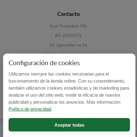
Contacto
Scut Protection SRL
RO 25929276
Str. Lemnarilor nr.14.
535600 - Odorheiu Secuiesc
Configuración de cookies
Harghita, Romania
Utilizamos siempre las cookies necesarias para el
E-mail:
info@cubrecarter.com
funcionamiento de la tienda online. Con su consentimiento,
también utilizamos cookies estadísticas y de marketing para
Site:
www.cubrecarter.com
analizar el uso del sitio web, medir la eficacia de nuestra
publicidad y personalizar los anuncios. Más información:
Política de privacidad
.
Aceptar todas
Cubre Carter -
© 2026