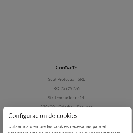
Contacto
Scut Protection SRL
RO 25929276
Str. Lemnarilor nr.14.
535600 - Odorheiu Secuiesc
Configuración de cookies
Harghita, Romania
Utilizamos siempre las cookies necesarias para el
E-mail:
info@cubrecarter.com