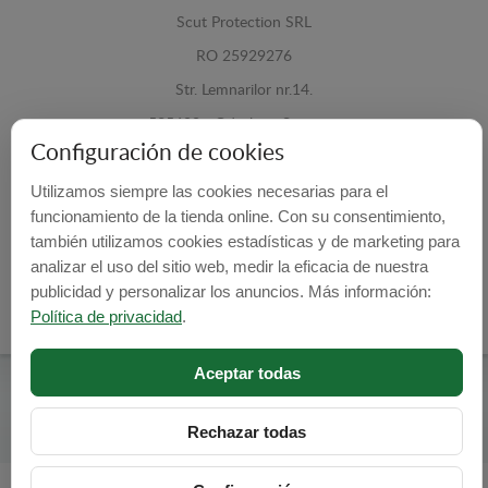
Scut Protection SRL
RO 25929276
Str. Lemnarilor nr.14.
535600 - Odorheiu Secuiesc
Configuración de cookies
Harghita, Romania
Utilizamos siempre las cookies necesarias para el
E-mail:
info@cubrecarter.com
funcionamiento de la tienda online. Con su consentimiento,
también utilizamos cookies estadísticas y de marketing para
Site:
www.cubrecarter.com
analizar el uso del sitio web, medir la eficacia de nuestra
publicidad y personalizar los anuncios. Más información:
Política de privacidad
.
Aceptar todas
Cubre Carter -
© 2026
Programed By
lokopi WEB
Rechazar todas