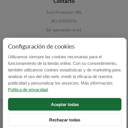
Contacto
Scut Protection SRL
RO 25929276
Str. Lemnarilor nr.14.
535600 - Odorheiu Secuiesc
Configuración de cookies
Harghita, Romania
Utilizamos siempre las cookies necesarias para el
E-mail:
info@cubrecarter.com
funcionamiento de la tienda online. Con su consentimiento,
también utilizamos cookies estadísticas y de marketing para
Site:
www.cubrecarter.com
analizar el uso del sitio web, medir la eficacia de nuestra
publicidad y personalizar los anuncios. Más información:
Política de privacidad
.
Aceptar todas
Cubre Carter -
© 2026
Programed By
lokopi WEB
Rechazar todas