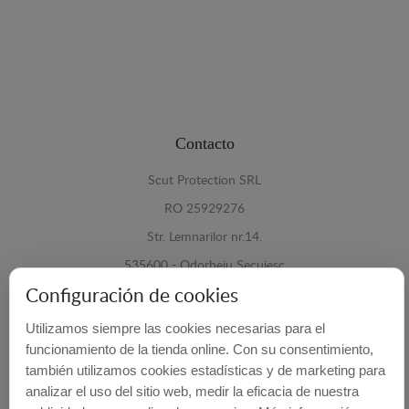
Contacto
Scut Protection SRL
RO 25929276
Str. Lemnarilor nr.14.
535600 - Odorheiu Secuiesc
Configuración de cookies
Harghita, Romania
Utilizamos siempre las cookies necesarias para el
E-mail:
info@cubrecarter.com
funcionamiento de la tienda online. Con su consentimiento,
también utilizamos cookies estadísticas y de marketing para
Site:
www.cubrecarter.com
analizar el uso del sitio web, medir la eficacia de nuestra