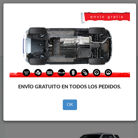
info@cubrecarter.com
CESTA
Cubre cárter metálico Land Rover
Cubre cárter metálico Land Rover Freelander
La marca
La
ENVÍO GRATUITO EN TODOS LOS PEDIDOS.
marca
del
vehícul
OK
Al revés