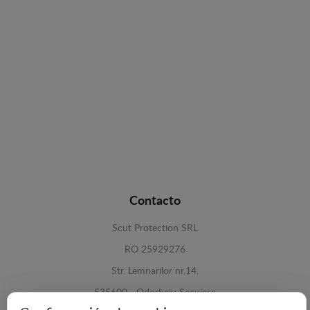
Contacto
Scut Protection SRL
RO 25929276
Str. Lemnarilor nr.14.
535600 - Odorheiu Secuiesc